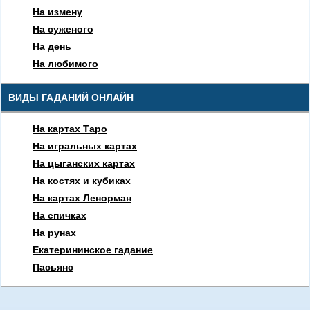
На измену
На суженого
На день
На любимого
ВИДЫ ГАДАНИЙ ОНЛАЙН
На картах Таро
На игральных картах
На цыганских картах
На костях и кубиках
На картах Ленорман
На спичках
На рунах
Екатерининское гадание
Пасьянс