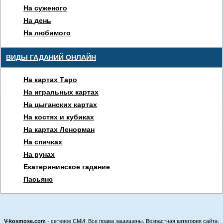
На суженого
На день
На любимого
ВИДЫ ГАДАНИЙ ОНЛАЙН
На картах Таро
На игральных картах
На цыганских картах
На костях и кубиках
На картах Ленорман
На спичках
На рунах
Екатерининское гадание
Пасьянс
V-kosmose.com
- сетевое СМИ. Все права защищены. Возрастная категория сайта: