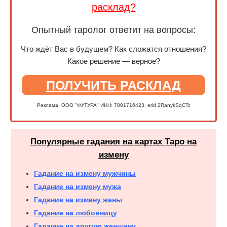
расклад?
Опытный таролог ответит на вопросы:
Что ждёт Вас в будущем? Как сложатся отношения?
Какое решение — верное?
ПОЛУЧИТЬ РАСКЛАД
Реклама. ООО "ФУТУРА" ИНН: 7801716423. erid 2RanykSqCTc
Популярные гадания на картах Таро на
измену
Гадание на измену мужчины
Гадание на измену мужа
Гадание на измену жены
Гадание на любовницу
Гадание на другую женщину