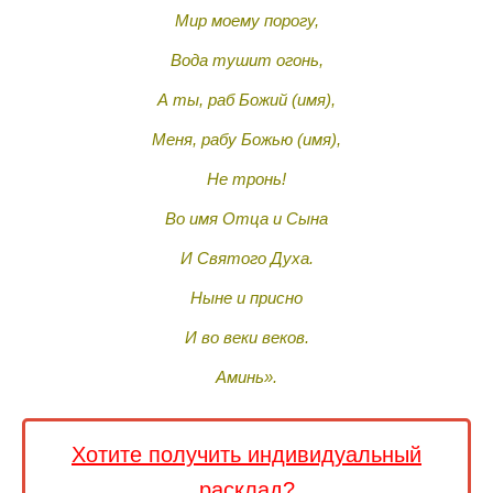
Мир моему порогу,
Вода тушит огонь,
А ты, раб Божий (имя),
Меня, рабу Божью (имя),
Не тронь!
Во имя Отца и Сына
И Святого Духа.
Ныне и присно
И во веки веков.
Аминь».
Хотите получить индивидуальный
расклад?