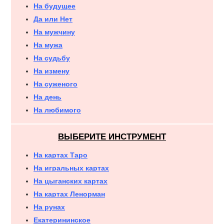
На будущее
Да или Нет
На мужчину
На мужа
На судьбу
На измену
На суженого
На день
На любимого
ВЫБЕРИТЕ ИНСТРУМЕНТ
На картах Таро
На игральных картах
На цыганских картах
На картах Ленорман
На рунах
Екатерининское