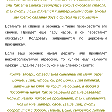
зла. Как эта змейка свернулась вокруг дубового ствола,
так пусть и сын тянется к материнскому дому. Будем
мы крепко связаны друг с другом на всю жизнь».
Встаньте за спиной и ребенка и тайно перекрестите его
свечой. Пройдет еще пару часов, и он перестанет
обижаться. Колдовать запрещается по церковным
праздникам.
Если ваш ребенок начал дерзить или проявляет
неконтролируемую агрессию, то купите ему какую-то
одежду. Отдайте левой рукой и мысленно скажите:
«Боже, забери, отведи гнев сыновний от меня, рабы
Божьей (имя), чтобы он, раб Божий (имя ребенка),
матушку не клял, не корил, не обижал, а любил и
пособлять начал. Как рыба речная рта не разевает,
молчит немою, никого не проклинает, так и кровиночка
моя ко мне, матери своей (ваше имя), пусть
оборотится с добром. Пошли, Боже, сыновнюю любовь