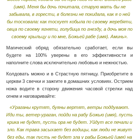
(имя). Меня бы дочь почитала, старую мать бы не
забывала, в горести, в болезни не покидала, как я о ней
бы тосковала: как тоскует кобыла по своему жеребяти,
овца по своему ягняти, голубица по гнезду, а дочь моя по
своему крыльцу и по мне, Божьей рабе (имя). Аминь».
Магический обряд обязательно сработает, если вы
будете на 100% уверены в его эффективности и
наполните слова исключительно любовью и нежностью.
Колдовать можно и в Страстную пятницу. Приобретите в
церкви 3 свечки и зажгите в домашних условиях. Острием
ножа водите в сторону движения часовой стрелки над
огнем и наговаривайте:
«Ураганы крутят, буяны вертят, ветры поддувают.
Иди ты, ветер-ураган, пойди на рабу Божью (имя), пусть
крика не будет, пусть ора не будет. Уйдут все печали и
зло. Как трава засыхает без водицы, как люди не живут
без еды, так пусть не будет зла у рабы Божьей (имя) на