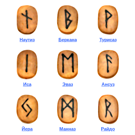
Наутиз
Беркана
Турисаз
Иса
Эваз
Ансуз
Йера
Манназ
Райдо