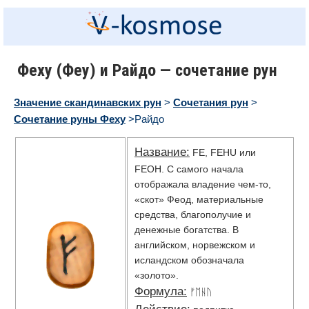
Феху (Феу) и Райдо — сочетание рун
Значение скандинавских рун
>
Сочетания рун
>
Сочетание руны Феху
>Райдо
Название:
FE, FEHU или
FEOH. С самого начала
отображала владение чем-то,
«скот» Феод, материальные
средства, благополучие и
денежные богатства. В
английском, норвежском и
исландском обозначала
«золото».
Формула:
ᚠᛖᚺᚢ