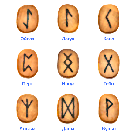
Эйваз
Лагуз
Кано
Перт
Ингуз
Гебо
Альгиз
Дагаз
Вуньо