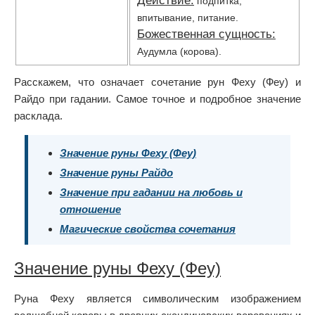
Действие:
подпитка,
впитывание, питание.
Божественная сущность:
Аудумла (корова).
Расскажем, что означает сочетание рун Феху (Феу) и
Райдо при гадании. Самое точное и подробное значение
расклада.
Значение руны Феху (Феу)
Значение руны Райдо
Значение при гадании на любовь и
отношение
Магические свойства сочетания
Значение руны Феху (Феу)
Руна Феху является символическим изображением