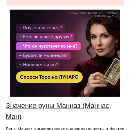
Значение руны Манназ (Маннас,
Ман)
Руна Манназ символизирует индивидуальность и фактор