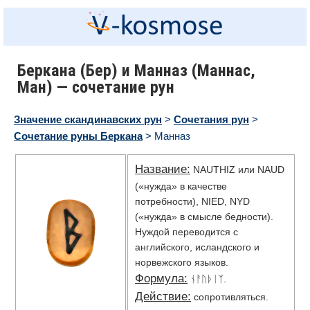
Беркана (Бер) и Манназ (Маннас,
Ман) — сочетание рун
Значение скандинавских рун
>
Сочетания рун
>
Сочетание руны Беркана
> Манназ
Название:
NAUTHIZ или NAUD
(«нужда» в качестве
потребности), NIED, NYD
(«нужда» в смысле бедности).
Нуждой переводится с
английского, исландского и
норвежского языков.
Формула:
ᚾᚨᚢᚦᛁᛉ.
Действие:
сопротивляться.