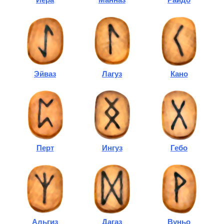
Эйваз
Лагуз
Кано
Перт
Ингуз
Гебо
Альгиз
Дагаз
Вуньо