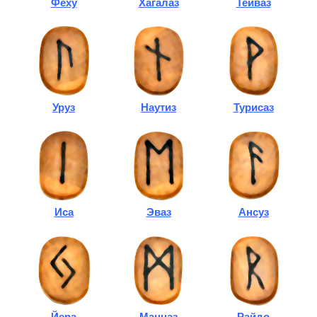
Феху
Хагалаз
Тейваз
Уруз
Наутиз
Турисаз
Иса
Эваз
Ансуз
Йера
Манназ
Райдо