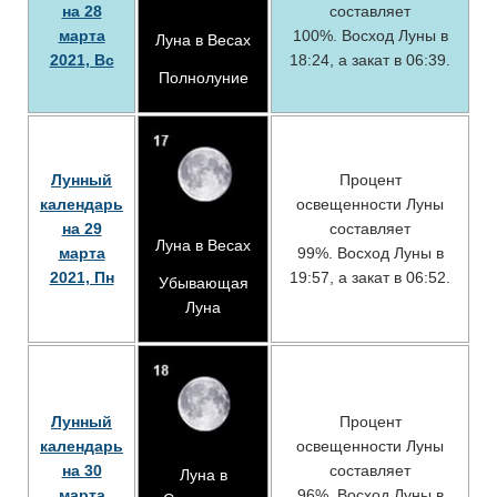
на 28
составляет
марта
100%. Восход Луны в
Луна в Весах
2021, Вс
18:24, а закат в 06:39.
Полнолуние
Лунный
Процент
календарь
освещенности Луны
на 29
составляет
Луна в Весах
марта
99%. Восход Луны в
2021, Пн
19:57, а закат в 06:52.
Убывающая
Луна
Лунный
Процент
календарь
освещенности Луны
на 30
составляет
Луна в
марта
96%. Восход Луны в