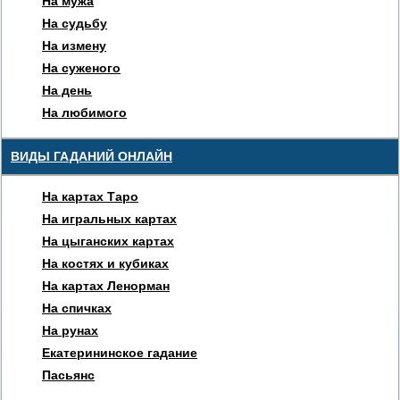
На мужа
На судьбу
На измену
На суженого
На день
На любимого
ВИДЫ ГАДАНИЙ ОНЛАЙН
На картах Таро
На игральных картах
На цыганских картах
На костях и кубиках
На картах Ленорман
На спичках
На рунах
Екатерининское гадание
Пасьянс