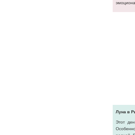
эмоциона
Луна в 
Этот ден
Особенно