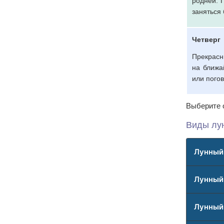
родней. 
заняться 
Четверг
Прекрасн
на ближа
или погов
Выберите о
Виды лу
Лунный 
Лунный
Лунный