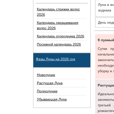
Луна в зн
Календарь стрижки волос
зодиака
2026
День нед
Календарь окрашивания
волос 2026
Календарь огородника 2026
9 лунны
Посевной календарь 2026
Сутки п
начальни
Фазы Луны на 2026 год
закончит
необходи
уборку и
Новолуние
Растущая Луна
Растущая
Полнолуние
Идеально
Убывающая Луна
занимать
третьей
романтич