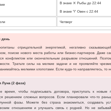
В знаке ♓ Рыбы до 22:44
аке
В знаке ♈ Овен с 22:44
ели
Четверг
й день
ропитаны отрицательной энергетикой, негативно сказывающе
ком, поиске нового места работы или бизнес-партнеров. Даже с
ься конфликтом или окончательным разрывом отношений. Поэтому
мости. Тратьте силы на мелкие задачи и не проявляйте чрезм
 занимайтесь мелкими хлопотами. Если куда-то направляетесь, то 
 Луна (2 фаза)
е время, чтобы подписывать договора, приступать к новым 
ся решением сложных вопросов. Если планировали что-то раньше
 лунной фазы. Можете без страха знакомиться, создавать у
еским отношениям и улучшать связь с родней. Но не забывай