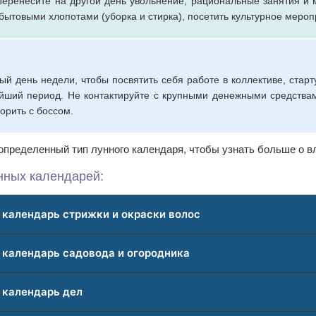
Перенесите на другой день увольнение, рациональные занятия и
бытовыми хлопотами (уборка и стирка), посетить культурное мероп
ый день недели, чтобы посвятить себя работе в коллективе, стар
йший период. Не контактируйте с крупными денежными средства
орить с боссом.
пределенный тип лунного календаря, чтобы узнать больше о вл
нных календарей:
календарь стрижки и окраски волос
 календарь садовода и огородника
 календарь дел