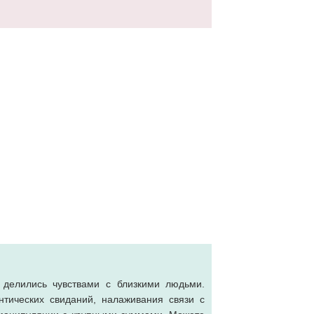
 делились чувствами с близкими людьми.
нтических свиданий, налаживания связи с