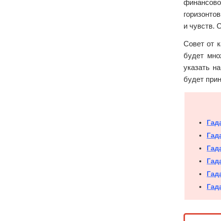
финансово
горизонтов
и чувств. 
Совет от к
будет мно
указать н
будет при
Гад
Гад
Гад
Гад
Гад
Гад