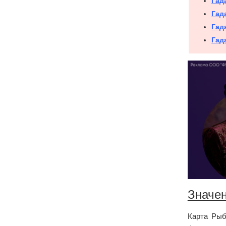
Гад
Гад
Гад
Гад
Значе
Карта Рыб