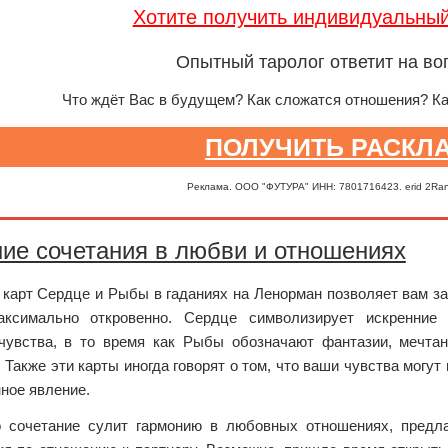
Хотите получить индивидуальны
Опытный таролог ответит на во
Что ждёт Вас в будущем? Как сложатся отношения? К
ПОЛУЧИТЬ РАСКЛ
Реклама. ООО "ФУТУРА" ИНН: 7801716423. erid 2Ra
ие сочетания в любви и отношениях
карт Сердце и Рыбы в гаданиях на Ленорман позволяет вам за
ксимально откровенно. Сердце символизирует искренние 
чувства, в то время как Рыбы обозначают фантазии, мечта
 Также эти карты иногда говорят о том, что ваши чувства могу
ное явление.
о сочетание сулит гармонию в любовных отношениях, предл