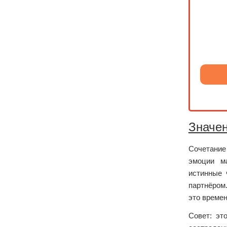
Значен
Сочетание 
эмоции ма
истинные 
партнёром.
это времен
Совет: эт