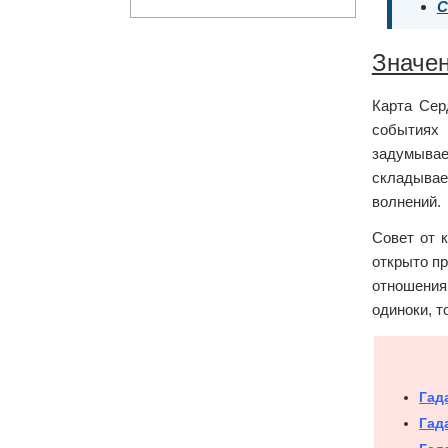
С
Значе
Карта Сер
событиях 
задумывае
складывае
волнений.
Совет от 
открыто пр
отношения
одиноки, т
Гад
Гад