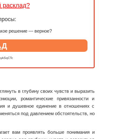
й расклад?
просы:
акое решение — верное?
АД
nykSqCTc
глянуть в глубину своих чувств и выразить
эмоции, романтические привязанности и
ния и душевное единение в отношениях с
т меняться под давлением обстоятельств, но
агает вам проявлять больше понимания и