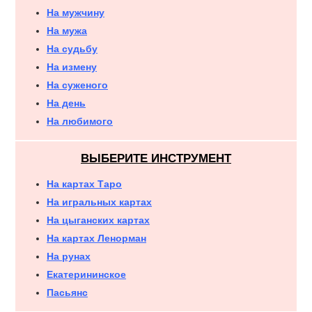
На мужчину
На мужа
На судьбу
На измену
На суженого
На день
На любимого
ВЫБЕРИТЕ ИНСТРУМЕНТ
На картах Таро
На игральных картах
На цыганских картах
На картах Ленорман
На рунах
Екатерининское
Пасьянс