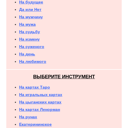
На будущее
Да или Нет
На мужчину
На мужа
На судьбу
На измену
На суженого
На день
На любимого
ВЫБЕРИТЕ ИНСТРУМЕНТ
На картах Таро
На игральных картах
На цыганских картах
На картах Ленорман
На рунах
Екатерининское