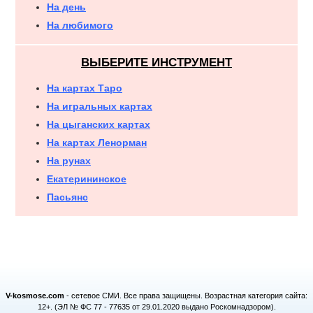
На день
На любимого
ВЫБЕРИТЕ ИНСТРУМЕНТ
На картах Таро
На игральных картах
На цыганских картах
На картах Ленорман
На рунах
Екатерининское
Пасьянс
V-kosmose.com
- сетевое СМИ. Все права защищены. Возрастная категория сайта:
12+. (ЭЛ № ФС 77 - 77635 от 29.01.2020 выдано Роскомнадзором).