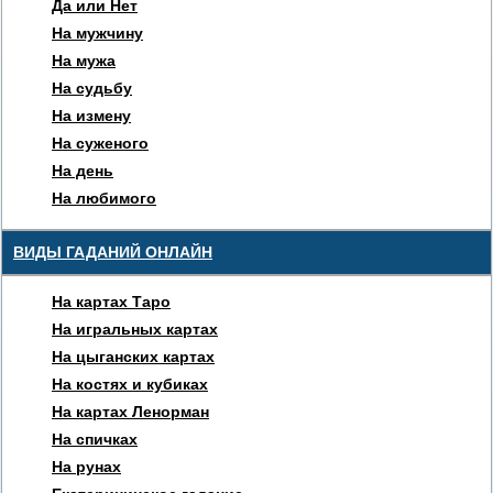
Да или Нет
На мужчину
На мужа
На судьбу
На измену
На суженого
На день
На любимого
ВИДЫ ГАДАНИЙ ОНЛАЙН
На картах Таро
На игральных картах
На цыганских картах
На костях и кубиках
На картах Ленорман
На спичках
На рунах