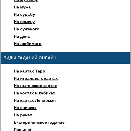
На мужа
На судьбу
На измену
На суженого
На день
На любимого
ВИДЫ ГАДАНИЙ ОНЛАЙН
На картах Таро
На игральных картах
На цыганских картах
На костях и кубиках
На картах Ленорман
На спичках
На рунах
Екатерининское гадание
Пасьянс