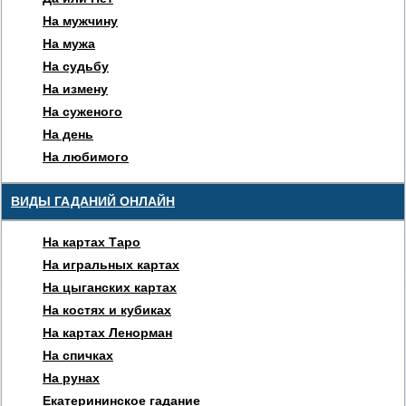
На мужчину
На мужа
На судьбу
На измену
На суженого
На день
На любимого
ВИДЫ ГАДАНИЙ ОНЛАЙН
На картах Таро
На игральных картах
На цыганских картах
На костях и кубиках
На картах Ленорман
На спичках
На рунах
Екатерининское гадание