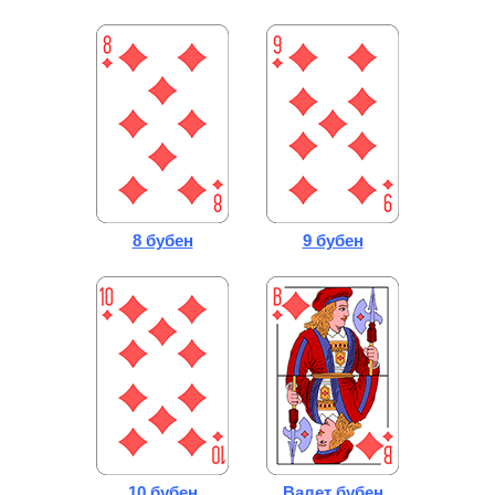
8 бубен
9 бубен
10 бубен
Валет бубен