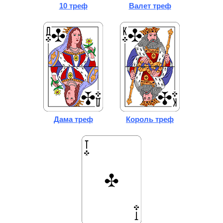
10 треф
Валет треф
Дама треф
Король треф