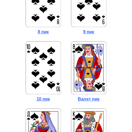
8 пик
9 пик
10 пик
Валет пик