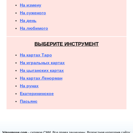
На измену
На суженого
На день
На любимого
ВЫБЕРИТЕ ИНСТРУМЕНТ
На картах Таро
На игральных картах
На цыганских картах
На картах Ленорман
На рунах
Екатерининское
Пасьянс
V-kosmose.com
- сетевое СМИ. Все права защищены. Возрастная категория сайта: