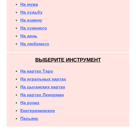
На мужа
На судьбу
На измену
На суженого
На день
На любимого
ВЫБЕРИТЕ ИНСТРУМЕНТ
На картах Таро
На игральных картах
На цыганских картах
На картах Ленорман
На рунах
Екатерининское
Пасьянс